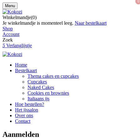
0
Menu
Winkelmandje(0)
Je winkelmandje is momenteel leeg.
Naar bestelkaart
Shop
Account
Zoek
5
Verlanglijstje
Home
Bestelkaart
Thema cakes en cupcakes
Cupcakes
Naked Cakes
Cookies en brownies
Italiaans ijs
Hoe bestellen?
Het ijssalon
Over ons
Contact
Aanmelden